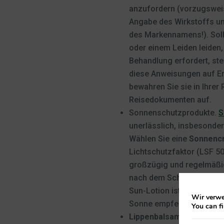
anzufordern (vorzugsweis
Angabe des Wirkstoffs un
des Markennamens!). Sollt
oder einem Leiden leiden,
Behandlung erfordert, stel
diese Anweisungen auf En
bewahren Sie sie in Ihrer
Reisedokumenten auf.
Sonnenschutzprodukte.
S
unerlässlich, insbesondere
Wählen Sie eine
Sonnenc
Lichtschutzfaktor (LSF 50
großzügig und regelmäßig
nach dem Schwitzen oder
Sun-Lotion ist nach einem
Wir verwe
Sonne empfehlenswert.
You can f
Lippenbalsam
mit Sonnen