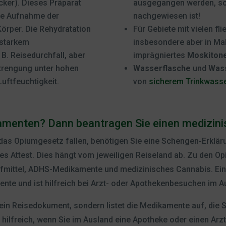
cker). Dieses Präparat
ausgegangen werden, so
nte Aufnahme der
nachgewiesen ist!
örper. Die Rehydratation
Für Gebiete mit vielen fl
 starkem
insbesondere aber in Mal
 B. Reisedurchfall, aber
imprägniertes
Moskiton
strengung unter hohen
Wasserflasche
und
Wass
uftfeuchtigkeit.
von
sicherem Trinkwass
kamenten? Dann beantragen Sie einen medizin
das Opiumgesetz fallen, benötigen Sie eine Schengen-Erklär
es Attest. Dies hängt vom jeweiligen Reiseland ab. Zu den Op
afmittel, ADHS-Medikamente und medizinisches Cannabis. Ei
nte und ist hilfreich bei Arzt- oder Apothekenbesuchen im A
ein Reisedokument, sondern listet die Medikamente auf, die
ist hilfreich, wenn Sie im Ausland eine Apotheke oder einen Arz