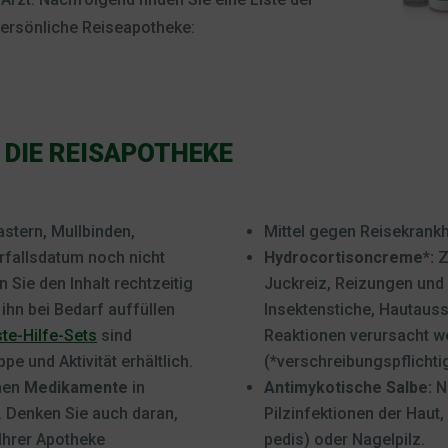
 persönliche Reiseapotheke:
 DIE REISAPOTHEKE
lastern, Mullbinden,
Mittel gegen Reisekrankhe
rfallsdatum noch nicht
Hydrocortisoncreme*:
Z
 Sie den Inhalt rechtzeitig
Juckreiz, Reizungen und
 ihn bei Bedarf auffüllen
Insektenstiche, Hautauss
ste-Hilfe-Sets
sind
Reaktionen verursacht w
pe und Aktivität erhältlich.
(*verschreibungspflichtig
chen
Medikamente
in
Antimykotische Salbe:
Nü
 Denken Sie auch daran,
Pilzinfektionen der Haut, 
Ihrer Apotheke
pedis) oder Nagelpilz.