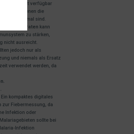
 Wasser nicht verfügbar
eichen, in denen die
 nicht optimal sind.
itaminpräparaten
kann
mmunsystem zu stärken,
g nicht ausreicht.
lten jedoch nur als
ung und niemals als Ersatz
lzeit verwendet werden, da
n.
.
:
Ein kompaktes digitales
h zur Fiebermessung, da
ne Infektion oder
Malariagebieten sollte bei
alaria-Infektion