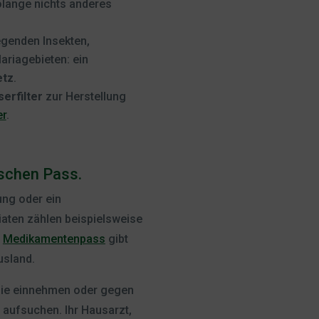
lange nichts anderes
iegenden Insekten,
ariagebieten: ein
etz
.
erfilter
zur Herstellung
er
.
ischen Pass.
ung oder ein
iaten zählen beispielsweise
n
Medikamentenpass
gibt
usland.
 Sie einnehmen oder gegen
t aufsuchen. Ihr Hausarzt,