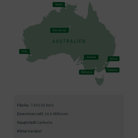
Fläche:
7.692.02 km2
Einwohnerzahl:
24.6 Millionen
Hauptstadt:
Canberra
Klima:
Variabel