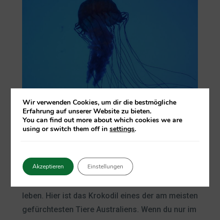
Wir verwenden Cookies, um dir die bestmögliche
Erfahrung auf unserer Website zu bieten.
Würfelquallen (Cubozoa)
You can find out more about which cookies we are
using or switch them off in
settings
.
Krokodile
Akzeptieren
Einstellungen
Nordaustralien wird auch
Crocodile Country
genannt, wegen der vielen Krokodile, die dort
leben. Hier ist das Krokodil eines der am meisten
gefürchtesten Tiere Australiens. Wenn du nur im