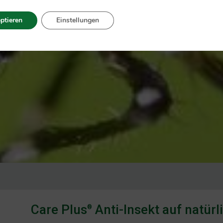
ptieren
Einstellungen
Care Plus
Anti-Insekt auf natürl
®