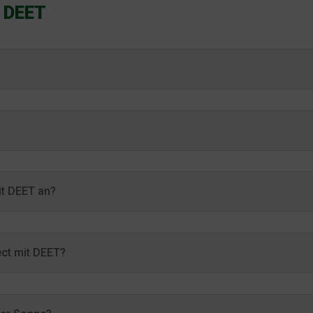
u DEET
it DEET an?
ect mit DEET?