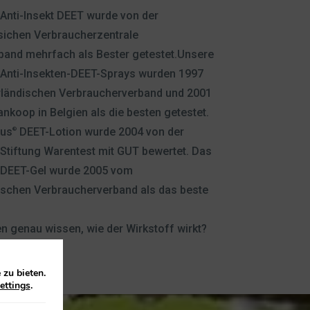
Anti-Insekt DEET wurde von der
sichen Verbraucherzentrale
and mehrfach als Bester getestet.Unsere
Anti-Insekten-DEET-Sprays wurden 1997
ländischen Verbraucherverband und 2001
ankoop in Belgien als die besten getestet.
lus
DEET-Lotion wurde 2004 von der
®
Stiftung Warentest mit GUT bewertet. Das
DEET-Gel wurde 2005 vom
ischen Verbraucherverband als das beste
n genau wissen, wie der Wirkstoff wirkt?
zu bieten.
ettings
.