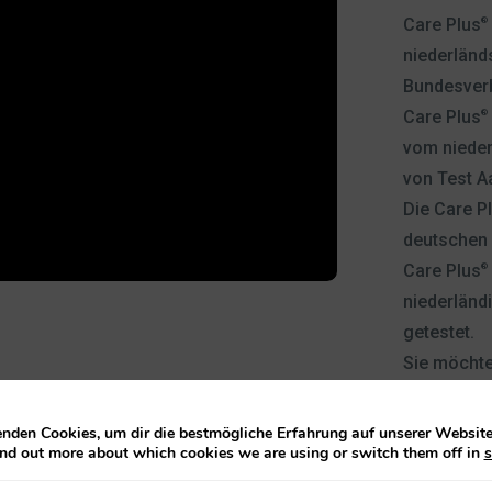
Care Plus
®
niederländ
Bundesverb
Care Plus
®
vom nieder
von Test A
Die Care P
deutschen 
Care Plus
®
niederländ
getestet.
Sie möchte
nden Cookies, um dir die bestmögliche Erfahrung auf unserer Website 
ind out more about which cookies we are using or switch them off in
s