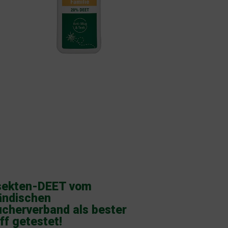
nsekten-DEET vom
ändischen
cherverband als bester
ff getestet!