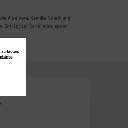
wie Aloe Vera, Kamille, Sojaöl und
n. Er trägt zur Verminderung der
zu bieten.
ettings
.
e.