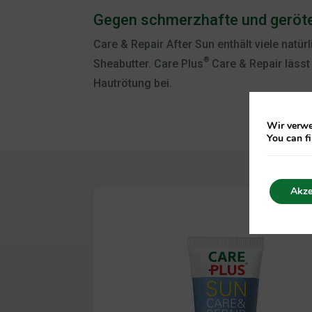
Gegen schmerzhafte und geröte
Care & Repair After Sun enthält viele natü
®
Sheabutter. Care Plus
Care & Repair lässt
Hautrötung bei.
Wir verwe
You can f
Akze