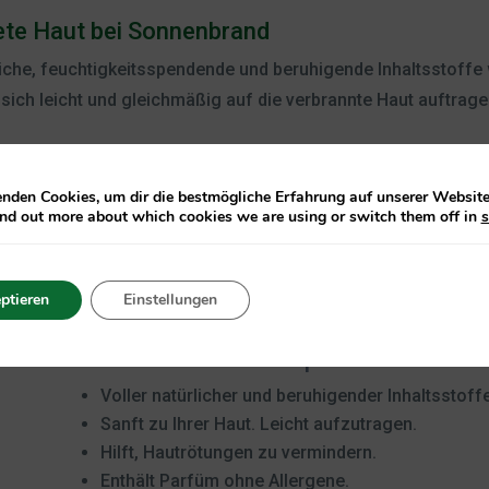
te Haut bei Sonnenbrand
rliche, feuchtigkeitsspendende und beruhigende Inhaltsstoffe 
 sich leicht und gleichmäßig auf die verbrannte Haut auftrage
nden Cookies, um dir die bestmögliche Erfahrung auf unserer Website 
ind out more about which cookies we are using or switch them off in
s
ptieren
Einstellungen
Care Plus
Care & Repair After Sun
®
Voller natürlicher und beruhigender Inhaltsstoff
Sanft zu Ihrer Haut. Leicht aufzutragen.
Hilft, Hautrötungen zu vermindern.
Enthält Parfüm ohne Allergene.