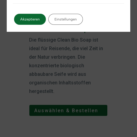
Akzeptieren
Einstellungen
Care Plus
Bio Soap
®
Die flüssige Clean Bio Soap ist
ideal für Reisende, die viel Zeit in
der Natur verbringen. Die
konzentrierte biologisch
abbaubare Seife wird aus
organischen Inhaltsstoffen
hergestellt.
Auswählen & Bestellen