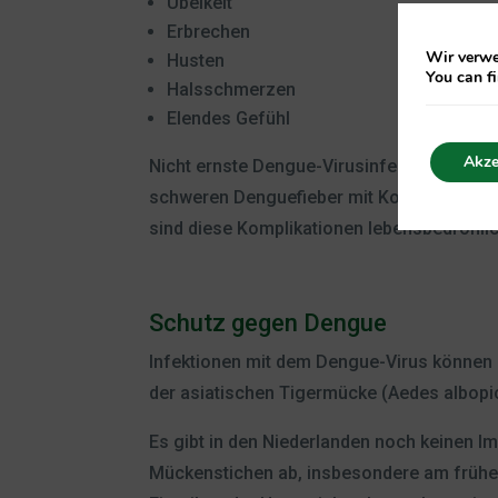
Übelkeit
Erbrechen
Wir verwe
Husten
You can f
Halsschmerzen
Elendes Gefühl
Akze
Nicht ernste Dengue-Virusinfektionen verge
schweren Denguefieber mit Komplikation
sind diese Komplikationen lebensbedroh
Schutz gegen Dengue
Infektionen mit dem Dengue-Virus können 
der asiatischen Tigermücke (Aedes albopi
Es gibt in den Niederlanden noch keinen I
Mückenstichen ab, insbesondere am frühe