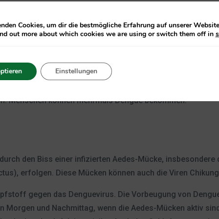
nden Cookies, um dir die bestmögliche Erfahrung auf unserer Website 
ind out more about which cookies we are using or switch them off in
s
ptieren
Einstellungen
hen nach ein paar Tagen bis zu einer Woche. Ein kleiner Teil
en wie hämorrhagischem Dengue-Fieber (DHF) und Dengue-
lich. Menschen können mehrmals Dengue bekommen.
durch den Biss einer infizierten Aedes-Mücke, insbesondere 
ctus), erfolgen. Diese Mücken können auch die Viren Chikung
mpfstoff gegen das Denguevirus. Die Vorbeugung von Dengue 
n Morgen und Nachmittag, wenn die Aedes-Mücken aktiv sind