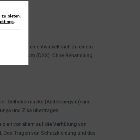
zu bieten.
ettings
.
 der Infektionen entwickelt sich zu einem
Schock-Syndrom (DSS). Ohne Behandlung
der Gelfiebermücke (Aedes aegypti) und
unya und Zika übertragen.
zielt vor allem auf die Verhütung von
. Das Tragen von Schutzkleidung und das