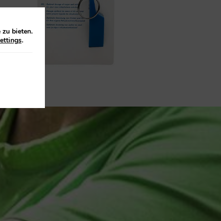
zu bieten.
ettings
.