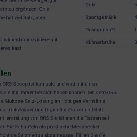
ese Getränke weniger gut
Cola
5
pers zu ergänzen. Cola
Sportgetränk
4
e hat viel Salz, aber
Orangensaft
1
ich und improvisiere mit
Hühnerbrühe
0
eres hast.
llen
as ORS Scoop ist kompakt und wird mit einem
ss Sie ihn immer bei sich haben können. Mit dem ORS
ene Glukose-Salz-Lösung im richtigen Verhältnis
es Trinkwasser und fügen Sie Zucker und Salz
er Herstellung von ORS Sie können die Tassen auf
den Sie Schaufeln als praktische Messbecher.
 richtige Salzmenge abzumessen. Füllen Sie die