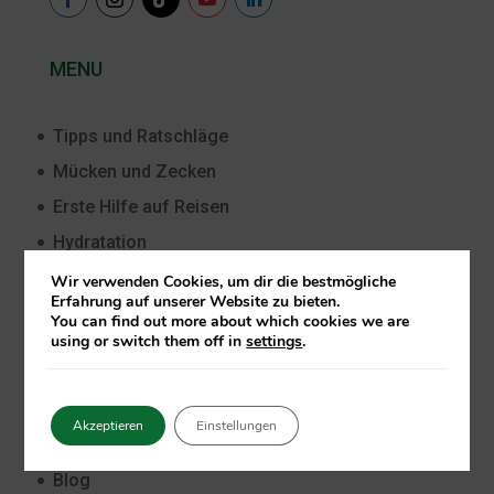
MENU
Tipps und Ratschläge
Mücken und Zecken
Erste Hilfe auf Reisen
Hydratation
Hygiene
Wir verwenden Cookies, um dir die bestmögliche
Erfahrung auf unserer Website zu bieten.
Sonnenschutz
You can find out more about which cookies we are
using or switch them off in
settings
.
ÜBER CARE PLUS
®
Akzeptieren
Einstellungen
Home
Blog