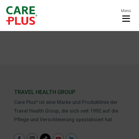
Menü
TRAVEL HEALTH GROUP
Care Plus
ist eine Marke und Produktlinie der
®
Travel Health Group, die sich seit 1992 auf die
Pflege und Verschleierung spezialisiert hat.