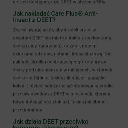
nie jest dostępna, użyj DEET w stężeniu 30%.
Jak nakładać Care Plus® Anti-
Insect z DEET?
Zwróć uwagę na to, aby środek przeciw
owadom DEET nie miał kontaktu z uszkodzoną
skórą (rany, oparzenia), oczami, nosem,
dziurkami od nosa, ustami i błoną śluzową. Nie
nakładaj środka odstraszającego komary na
skórę pod ubraniem ani w miejscach, w których
skóra się fałduje, takich jak łokcie i zagięcia
kolan. U dzieci należy unikać stosowania środka
przeciw owadom z DEET w miejscach, którymi
łatwo dotknąć oczu lub ust, takich jak dłonie i
przedramiona.
Jak działa DEET przeciwko
komarom i kleszczom?