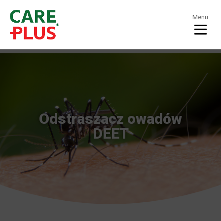
Menu
Odstraszacz owadów
DEET