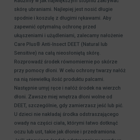
Radzimy w jak największym stopniu zakrywać
skórę ubraniami. Najlepiej jest nosić długie
spodnie i koszulę z długimi rękawami. Aby
zapewnić optymalną ochronę przed
ukąszeniami i użądleniami, zalecamy nałożenie
Care Plus® Anti-Insect DEET (Natural lub
Sensitive) na całą nieosłoniętą skórę.
Rozprowadź środek równomiernie po skórze
przy pomocy dłoni. W celu ochrony twarzy nałóż
na nią niewielką ilość produktu palcami.
Następnie umyj ręce i nałóż środek na wierzch
dłoni. Zawsze miej wnętrza dłoni wolne od
DEET, szczególnie, gdy zamierzasz jeść lub pić.
U dzieci nie nakładaj środka odstraszającego
owady na części ciała, którymi łatwo dotknąć
oczu lub ust, takie jak dłonie i przedramiona.