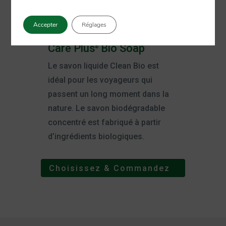
Accepter
Réglages
Care Plus
Bio Soap
®
Le savon liquide Clean Bio est
idéal pour les voyageurs qui
passent un long moment dans la
nature. Le savon biodégradable
concentré est fabriqué à partir
d’ingrédients biologiques.
Choisissez & Commandez