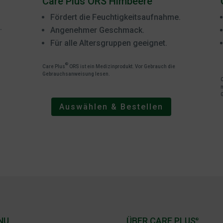
Care Plus ORS Himbeere
Fördert die Feuchtigkeitsaufnahme.
.
Angenehmer Geschmack.
Für alle Altersgruppen geeignet.
®
Care Plus
ORS ist ein Medizinprodukt. Vor Gebrauch die
Gebrauchsanweisung lesen.
m
Auswählen & Bestellen
NU
ÜBER CARE PLUS
®