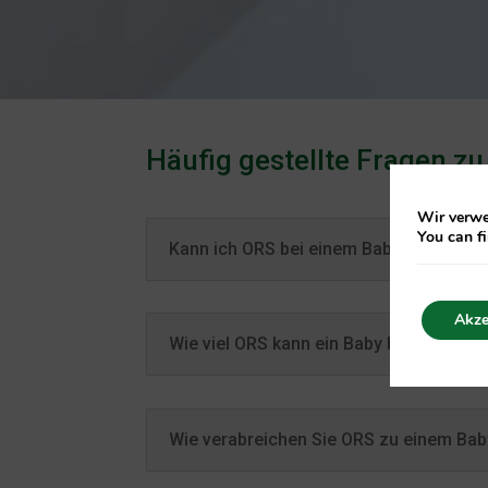
Häufig gestellte Fragen z
Wir verwe
You can f
Kann ich ORS bei einem Baby anwenden
Akze
Wie viel ORS kann ein Baby bekommen?
Wie verabreichen Sie ORS zu einem Bab