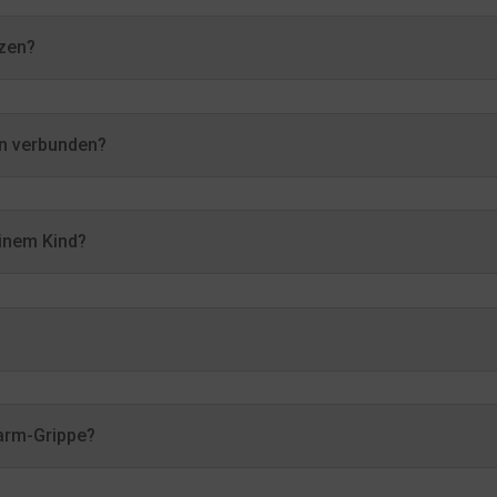
tzen?
en verbunden?
einem Kind?
arm-Grippe?