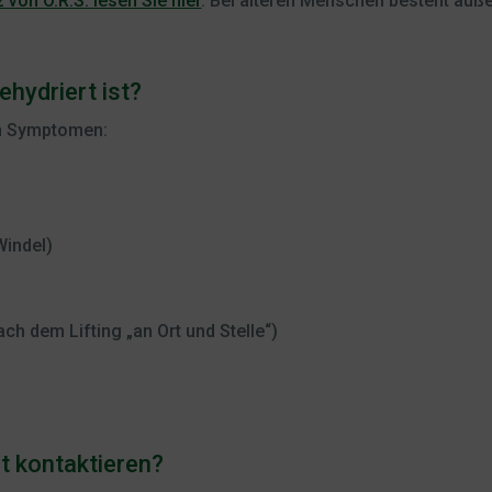
von O.R.S. lesen Sie hier
. Bei älteren Menschen besteht auße
ehydriert ist?
en Symptomen:
Windel)
ach dem Lifting „an Ort und Stelle“)
t kontaktieren?