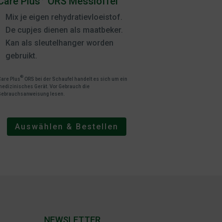
Care Plus
ORS Messlöffel
Mix je eigen rehydratievloeistof.
De cupjes dienen als maatbeker.
Kan als sleutelhanger worden
gebruikt.
®
Care Plus
ORS bei der Schaufel handelt es sich um ein
edizinisches Gerät. Vor Gebrauch die
Gebrauchsanweisung lesen.
Auswählen & Bestellen
NEWSLETTER