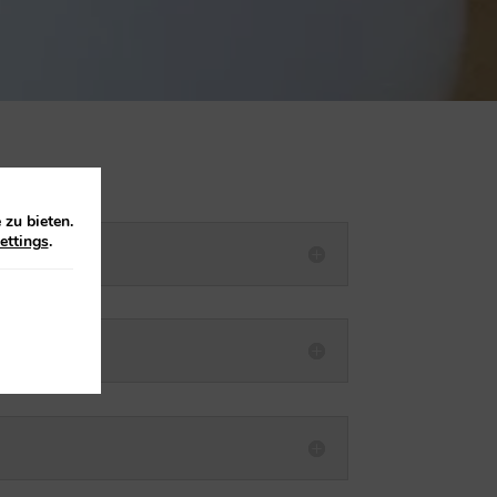
zu bieten.
ettings
.