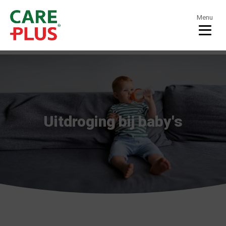
Menu
Uitdroging bij baby's