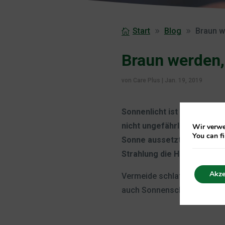
Start
Blog
Braun w
Braun werden,
von
Care Plus
|
Jan. 19, 2019
Sonnenlicht ist gut für un
nicht ungefährlich, die Hau
Wir verwe
You can f
Sonne aussetzt, verursach
Strahlung die Haut altern 
Akze
Vermeide schlaflose Nächte
auch Sonnenschutz für Kind