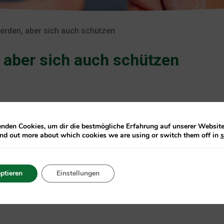
erden, aber sich auch schützen
 aber sich auch schützen
s und die meisten Menschen mögen eine schöne Bräune, aber 
t kann schnell verbrennen. Wenn man seine Haut zu lange un
nden Cookies, um dir die bestmögliche Erfahrung auf unserer Website 
ind out more about which cookies we are using or switch them off in
s
t das Hautschäden. Die Sonnenschutzprodukte von Care Pl
lässt und UV-B lästigen Sonnenbrand verursacht.
ptieren
Einstellungen
, schmerzhafte Haut und das Risiko von bleibenden Schäden
er sowie empfindliche Haut und Sonnenschutzkleidung.