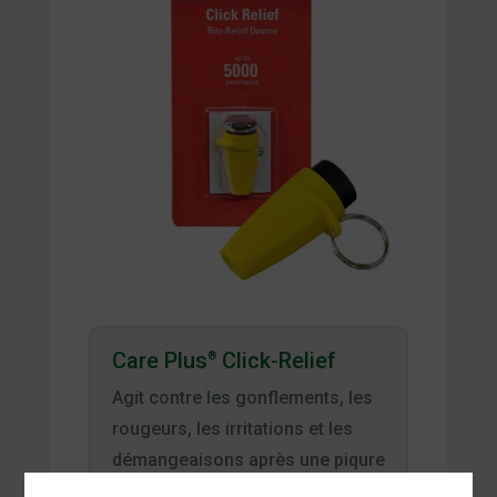
Care Plus
Click-Relief
®
Agit contre les gonflements, les
rougeurs, les irritations et les
démangeaisons après une piqure
d’insecte ou une morsure de