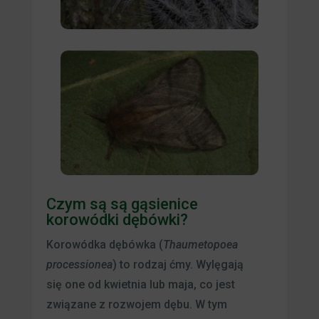
Czym są są gąsienice
korowódki dębówki?
Korowódka dębówka (
Thaumetopoea
processionea
) to rodzaj ćmy. Wylęgają
się one od kwietnia lub maja, co jest
związane z rozwojem dębu. W tym