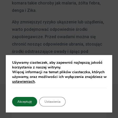
komara takie choroby jak malaria, żółta febra,
denga i Zika.
Aby zmniejszyć ryzyko ukąszenie lub użądlenia,
warto podejmować odpowiednie środki
zapobiegawcze. Przed owadami można się
chronić nosząc odpowiednie ubrania, stosując
środki odstraszające owady i śpiąc pod
moskitierą.
Używamy ciasteczek, aby zapewnić najlepszą jakość
korzystania z naszej witryny.
Więcej informacji na temat plików ciasteczka, których
używamy, oraz możliwości ich wyłączenia znajdziesz w
ustawieniach
.
Akceptuję
Ustawienia