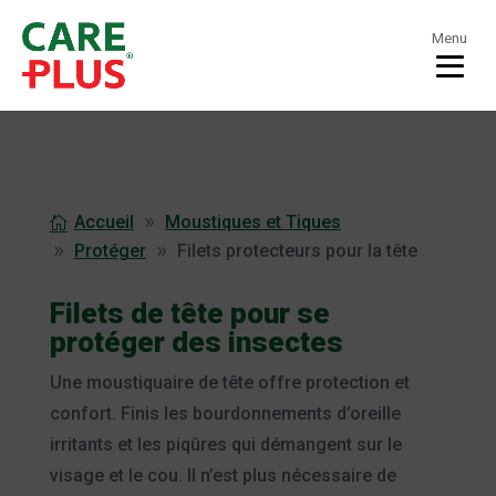
Menu
Accueil
Moustiques et Tiques
Protéger
Filets protecteurs pour la tête
Filets de tête pour se
protéger des insectes
Une moustiquaire de tête offre protection et
confort. Finis les bourdonnements d’oreille
irritants et les piqûres qui démangent sur le
visage et le cou. Il n’est plus nécessaire de