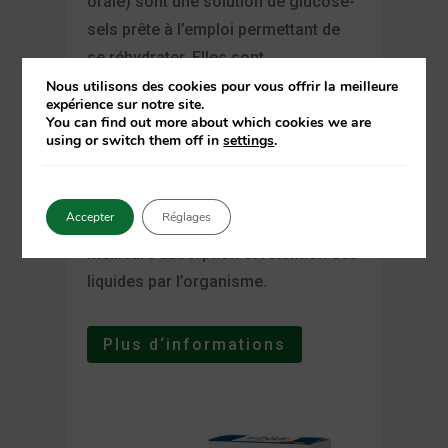
orale) sont une solution de glucose-
sels prête à l’emploi permettant de
se réhydrater. Elles sont
particulièrement indiquées en cas de
Nous utilisons des cookies pour vous offrir la meilleure
expérience sur notre site.
perte de liquides due à
la diarrhée,
You can find out more about which cookies we are
using or switch them off in
settings
.
aux vomissements, à une
transpiration excessive ou à la
fièvre
. Leur composition, à base
de
Accepter
Réglages
sels et de glucose
, favorise une
meilleure absorption et rétention des
liquides par l’organisme.
Plus d‘informations