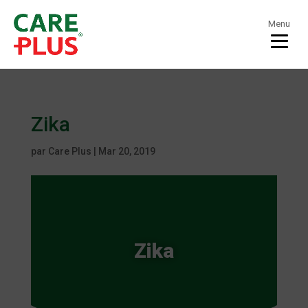
Menu
Zika
par
Care Plus
|
Mar 20, 2019
Zika