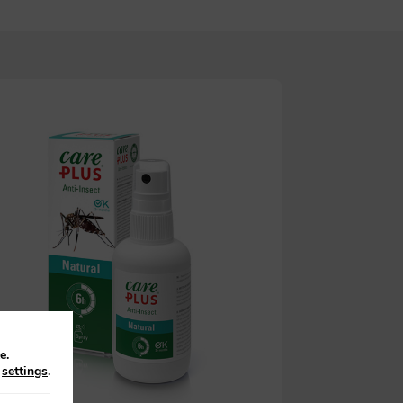
e.
n
settings
.