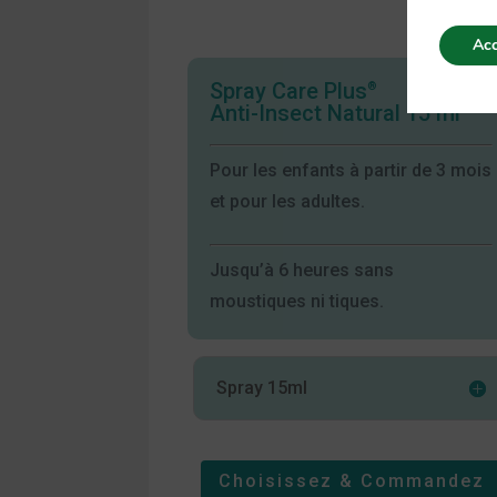
Acc
Spray Care Plus
®
Anti-Insect Natural 15 ml
Pour les enfants à partir de 3 mois
et pour les adultes.
Jusqu’à 6 heures sans
moustiques ni tiques.
Spray 15ml
Choisissez & Commandez