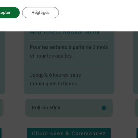
epter
Réglages
Roll-on Care Plus
®
Anti-Insect Natural 50 ml
Pour les enfants à partir de 3 mois
et pour les adultes.
Jusqu’à 6 heures sans
moustiques ni tiques.
Roll-on 50ml
Choisissez & Commandez