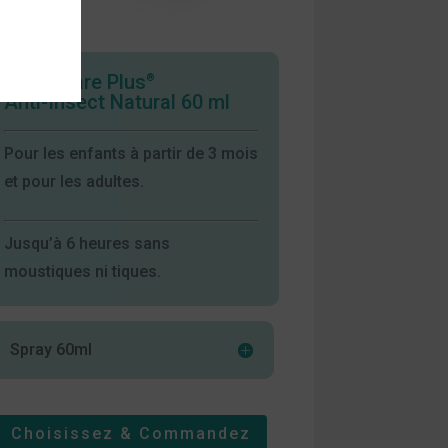
Spray Care Plus
®
Anti-Insect Natural 60 ml
Pour les enfants à partir de 3 mois
et pour les adultes.
Jusqu’à 6 heures sans
moustiques ni tiques.
Spray 60ml
Choisissez & Commandez