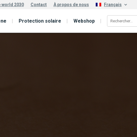
e world 2030
Contact
À propos de nous
Français
ène
Protection solaire
Webshop