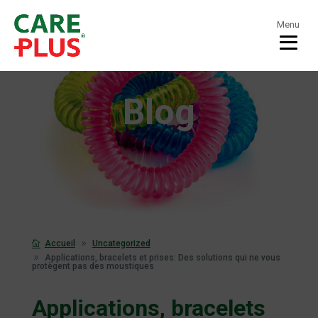
Menu
Blog
Accueil
Uncategorized
Applications, bracelets et prises: Des solutions qui ne vous
protègent pas des moustiques
Applications, bracelets