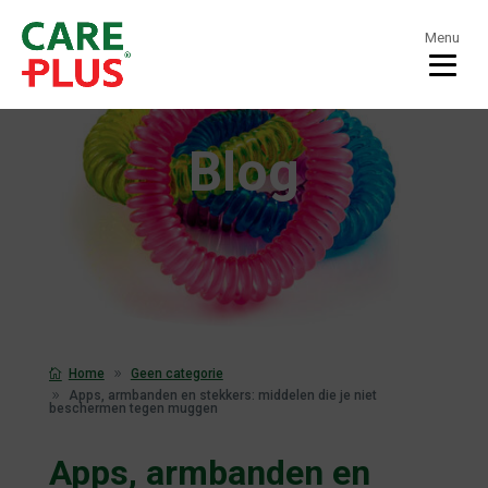
Menu
Blog
Home
Geen categorie
Apps, armbanden en stekkers: middelen die je niet
beschermen tegen muggen
Apps, armbanden en