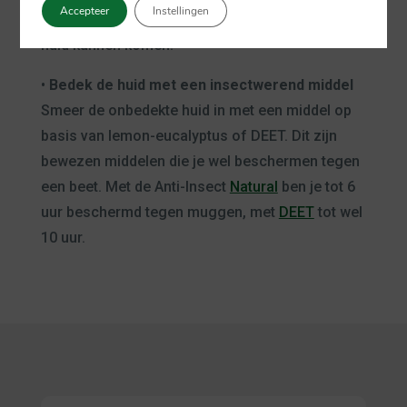
Accepteer
Instellingen
middel wat ervoor zorgt dat muggen niet bij je
huid kunnen komen.
•
Bedek de huid met een insectwerend middel
Smeer de onbedekte huid in met een middel op
basis van lemon-eucalyptus of DEET. Dit zijn
bewezen middelen die je wel beschermen tegen
een beet. Met de Anti-Insect
Natural
ben je tot 6
uur beschermd tegen muggen, met
DEET
tot wel
10 uur.