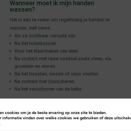
Wanneer moet ik mijn handen
wassen?
Het is aan te raden om regelmatig je handen te
wassen, met name:
Als ze zichtbaar vervuild zijn.
Na het toiletbezoek.
Voor het klaarmaken van eten.
Na contact met rauw voedsel zoals vlees, vis,
groenten en eieren.
Na het hoesten, niezen of neus snuiten.
Na contact met (huis)dieren.
Na het verschonen van de baby.
n cookies om je de beste ervaring op onze site te bieden.
r informatie vinden over welke cookies we gebruiken of deze uitschake
chermen tegen griepvirussen
.
n is het belangrijk om oppervlakken regelmatig