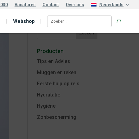
2030
Vacatures
Contact
Over ons
Nederlands
Search
g
Webshop
Producten
Tips en Advies
Muggen en teken
Eerste hulp op reis
Hydratatie
Hygiëne
Zonbescherming