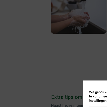
We gebruike
Je kunt mee
Extra tips om je te bes
instellingen
Naast het reinigen van de hande