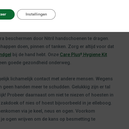
cterend doekje. Denk hierbij aan sleutels,
eer
Instellingen
n, toetsenbord en muis, de spoelknop boven je toilet en
ts.
xtra beschermen door Nitril handschoenen te dragen.
happen doen, pinnen of tanken. Zorg er altijd voor dat
ndgel
bij de hand hebt. Onze
Care Plus
Hygiene Kit
®
 een goede gezondheid onderweg.
lijk lichamelijk contact met andere mensen. Wegens
m geen handen meer te schudden. Gelukkig zijn er tal
jk! Probeer daarnaast om niet te niezen of hoesten in
 zakdoek of nies of hoest bijvoorbeeld in je elleboog.
nenkomen via je keel, neus en ogen. Voorkom
n je ogen wrijven om de kans op besmetting te