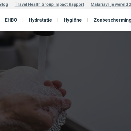
Blog
Travel Health Group Impact Rapport
Malariavrije wereld 
EHBO
Hydratatie
Hygiëne
Zonbeschermin