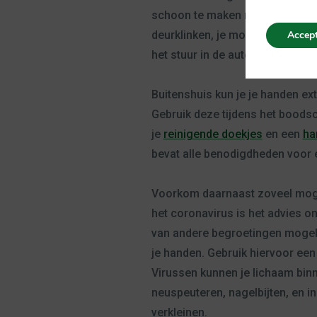
schoon te maken met een desinfe
Accept
deurklinken, je mobiele telefoo
het stuur in de auto of van je fie
Buitenshuis kun je je handen e
Gebruik deze tijdens het boodsc
je
reinigende doekjes
en een
ha
bevat alle benodigdheden voor
Voorkom daarnaast zoveel moge
het coronavirus is het advies o
van andere begroetingen mogeli
je handen. Gebruik hiervoor een
Virussen kunnen je lichaam bin
neuspeuteren, nagelbijten, en i
verkleinen.