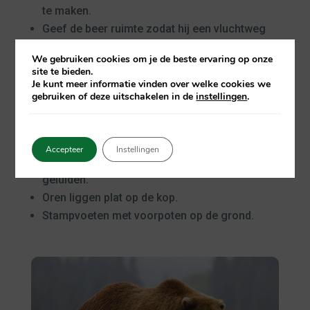
te maken.
Geef de beer ruimte zodat hij een vluchtweg
heeft.
We gebruiken cookies om je de beste ervaring op onze
Til kinderen op en blijf in een groep.
site te bieden.
Je kunt meer informatie vinden over welke cookies we
gebruiken of deze uitschakelen in de
instellingen
.
Hoe herken je een agressieve beer?
Zwaait met het hoofd van links naar rechts.
Accepteer
Instellingen
Maakt grommende, kreunende, hijgende
geluiden.
Oren liggen plat op de kop.
Stampvoeten met voorpoten op de grond.