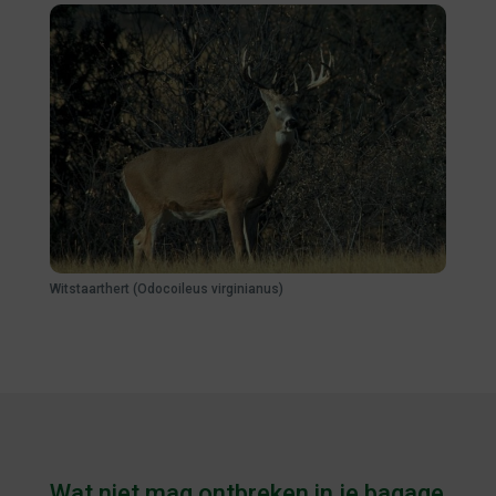
Witstaarthert (Odocoileus virginianus)
Wat niet mag ontbreken in je bagage