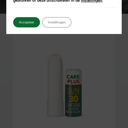
gebruiken of deze uitschakelen in de
instellingen
.
Accepteer
Instellingen