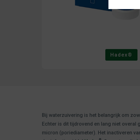
Hadex®
Bij waterzuivering is het belangrijk om zow
Echter is dit tijdrovend en lang niet overa
micron (poriediameter). Het inactiveren v
®