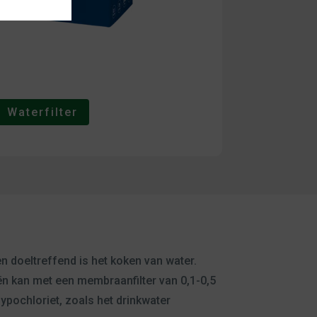
Waterfilter
en doeltreffend is het koken van water.
riën kan met een membraanfilter van 0,1-0,5
ypochloriet, zoals het drinkwater