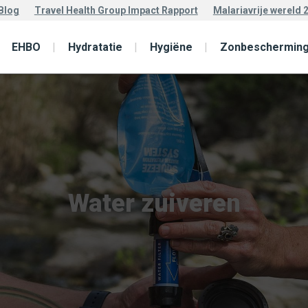
Blog
Travel Health Group Impact Rapport
Malariavrije wereld 
EHBO
Hydratatie
Hygiëne
Zonbeschermin
Water zuiveren