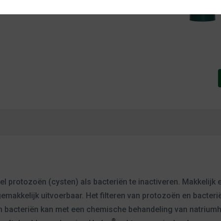
el protozoën (cysten) als bacteriën te inactiveren. Makkelijk 
l gemakkelijk uitvoerbaar. Het filteren van protozoën en bacte
an bacteriën kan met een chemische behandeling van natriumh
®