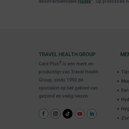
desinfectiemiddel
Hadex
. Op protozoën 
TRAVEL HEALTH GROUP
ME
®
Care Plus
is een merk en
Tip
productlijn van Travel Health
Group, sinds 1992 dé
Mug
specialist op het gebied van
Eer
gezond en veilig reizen.
Hyd
Hyg
Zo