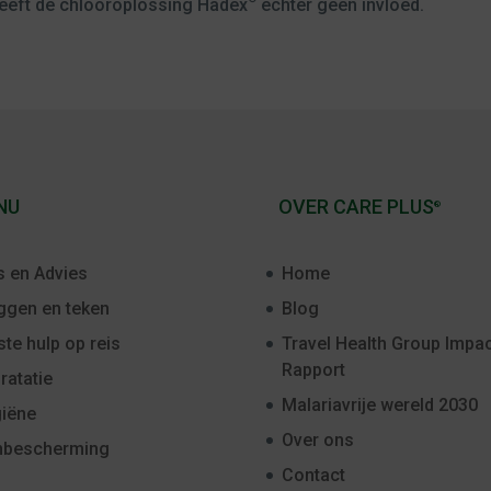
heeft de chlooroplossing Hadex
echter geen invloed.
NU
OVER CARE PLUS
®
s en Advies
Home
gen en teken
Blog
ste hulp op reis
Travel Health Group Impac
Rapport
ratatie
Malariavrije wereld 2030
iëne
Over ons
nbescherming
Contact