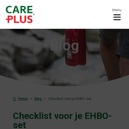
Menu
Blog
Home
Blog
Checklist voor je EHBO-set
Checklist voor je EHBO-
set