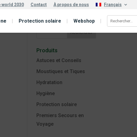
e world 2030
Contact
À propos de nous
Français
Search
ène
Protection solaire
Webshop
Produits
Astuces et Conseils
Moustiques et Tiques
Hydratation
Hygiène
Protection solaire
Premiers Secours en
Voyage