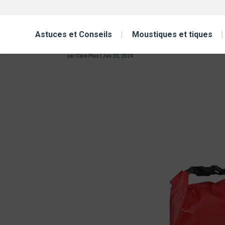
Care Plus® First Aid Ki
Astuces et Conseils
Moustiques et tiques
par
Care Plus
|
Jan 23, 2024