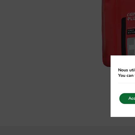
Nous util
You can 
Acc