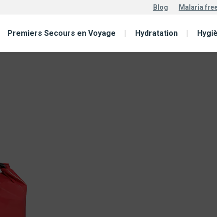
Blog
Malaria fre
t – Waterproof
Premiers Secours en Voyage
Hydratation
Hygi