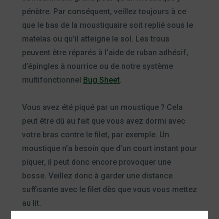
pénètre. Par conséquent, veillez toujours à ce
que le bas de la moustiquaire soit replié sous le
matelas ou qu’il atteigne le sol. Les trous
peuvent être réparés à l’aide de ruban adhésif,
d’épingles à nourrice ou de notre système
multifonctionnel
Bug Sheet
.
Vous avez été piqué par un moustique ? Cela
peut être dû au fait que vous avez dormi avec
votre bras contre le filet, par exemple. Un
moustique n’a besoin que d’un court instant pour
piquer, il peut donc encore provoquer une
bosse. Veillez donc à garder une distance
suffisante avec le filet dès que vous vous mettez
au lit.