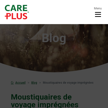
Menu
Blog
Accueil
Blog
Moustiquaires de voyage imprégnées
Moustiquaires de
voyage imprégnées