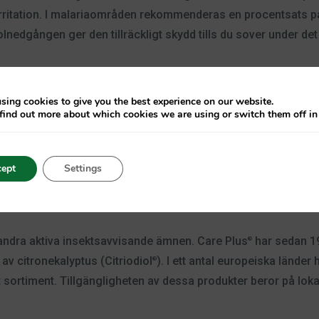
rritation. I malariaområden rekommenderas en procentsats 
olnedgången ger den tillräckligt skydd tills du sover under d
ndning av DEET
sing cookies to give you the best experience on our website.
m innehåller DEET måste du ta hänsyn till ett antal saker. M
find out more about which cookies we are using or switch them off i
on, spandex, syntetiska tyger, målade eller lackerade ytor o
ster och göra dem mjukare och mer flexibla. Var därför försikt
nvänder DEET.
ept
Settings
andra aktiva insektsavvisande ämnen. Care Plus
har sedan 1
®
 av citronekalyptus (Citriodiol
). I ett antal europeiska länder
®
tt sortiment. Tillgängligheten av dessa produkter beror på lo