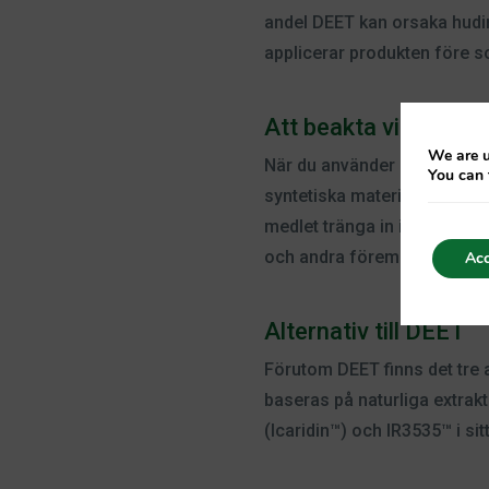
andel DEET kan orsaka hudi
applicerar produkten före s
Att beakta vid anvä
We are u
När du använder produkter so
You can 
syntetiska material som ray
medlet tränga in i hårda pla
och andra föremål när du a
Acc
Alternativ till DEET
Förutom DEET finns det tre 
baseras på naturliga extrakt
(Icaridin™) och IR3535™ i si