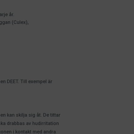
rje år.
ggan (Culex),
n DEET. Till exempel är
an skilja sig åt. De tittar
ska drabbas av hudirritation
onen i kontakt med andra