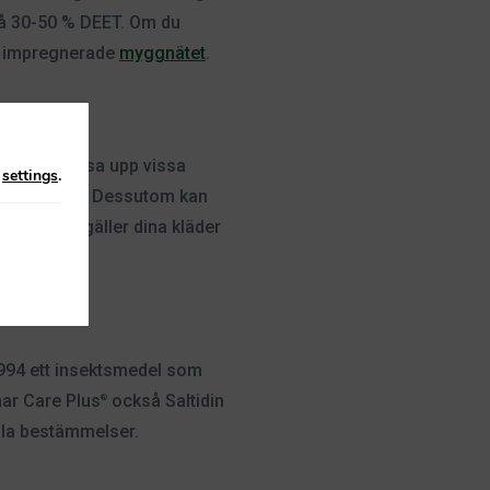
på 30-50 % DEET. Om du
et impregnerade
myggnätet
.
edlet kan lösa upp vissa
n
settings
.
ch nagellack. Dessutom kan
ig när det gäller dina kläder
994 ett insektsmedel som
 har Care Plus
också Saltidin
®
kala bestämmelser.