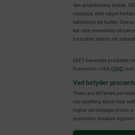
den amerikanska armén. DEE
toluamid, eller något kortar
luktämnen på huden. Dessa l
kan inte omvandlas till luk
fortsätter därför sitt sökand
DEET-baserade produkter r
Prevention i USA (
CDC
) och
Vad betyder procen
There are different percent
say anything about how well
higher percentage offers a l
protection duration against