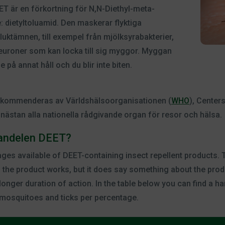
T är en förkortning för N,N-Diethyl-meta-
e: dietyltoluamid. Den maskerar flyktiga
uktämnen, till exempel från mjölksyrabakterier,
tneuroner som kan locka till sig myggor. Myggan
e på annat håll och du blir inte biten.
ekommenderas av Världshälsoorganisationen (
WHO
), Center
 nästan alla nationella rådgivande organ för resor och hälsa.
tandelen DEET?
ages available of DEET-containing insect repellent products.
 the product works, but it does say something about the produ
onger duration of action. In the table below you can find a h
 mosquitoes and ticks per percentage.