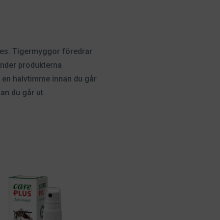
des. Tigermyggor föredrar
änder produkterna
 en halvtimme innan du går
an du går ut.