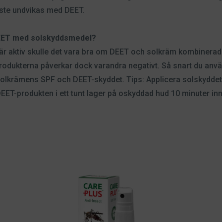
ste undvikas med DEET.
 DEET med solskyddsmedel?
är aktiv skulle det vara bra om DEET och solkräm kombinera
produkterna påverkar dock varandra negativt. Så snart du anv
olkrämens SPF och DEET-skyddet. Tips: Applicera solskyddet
DEET-produkten i ett tunt lager på oskyddad hud 10 minuter inn