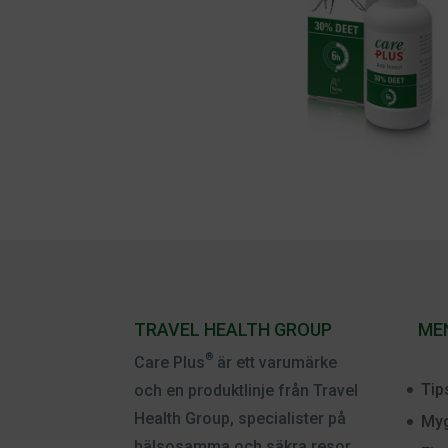
TRAVEL HEALTH GROUP
ME
®
Care Plus
är ett varumärke
Tip
och en produktlinje från Travel
Health Group, specialister på
Myg
hälsosamma och säkra resor