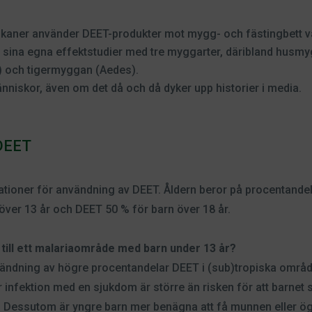
kaner använder DEET-produkter mot mygg- och fästingbett va
sina egna effektstudier med tre myggarter, däribland husmy
 och tigermyggan (Aedes).
änniskor, även om det då och då dyker upp historier i media.
 DEET
ioner för användning av DEET. Åldern beror på procentandele
över 13 år och DEET 50 % för barn över 18 år.
 till ett malariaområde med barn under 13 år?
dning av högre procentandelar DEET i (sub)tropiska områden k
r infektion med en sjukdom är större än risken för att barnet 
Dessutom är yngre barn mer benägna att få munnen eller ög