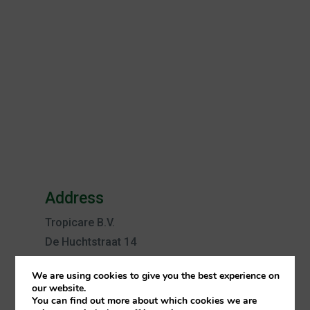
Address
Tropicare B.V.
De Huchtstraat 14
1327 EE Almere
We are using cookies to give you the best experience on
The Netherlands
our website.
Google maps
You can find out more about which cookies we are