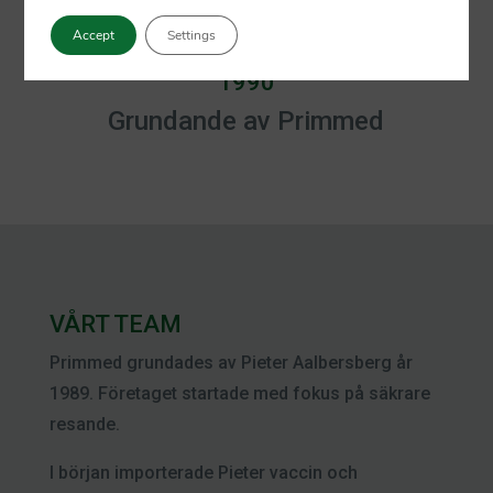
Accept
Settings
1990
Grundande av Primmed
VÅRT TEAM
Primmed grundades av Pieter Aalbersberg år
1989. Företaget startade med fokus på säkrare
resande.
I början importerade Pieter vaccin och