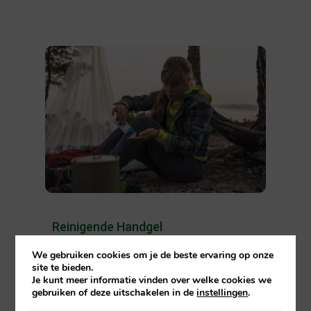
Reinigende Handgel
®
De reinigende handgels van Care Plus
We gebruiken cookies om je de beste ervaring op onze
site te bieden.
geven je handen een schoon en fris
Je kunt meer informatie vinden over welke cookies we
gevoel.
gebruiken of deze uitschakelen in de
instellingen
.