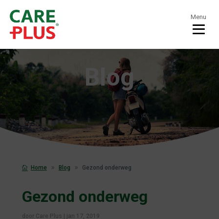
Menu
Blog
Home
Blog
Gezond onderweg
Gezond onderweg
door
Care Plus
|
jan 17, 2019