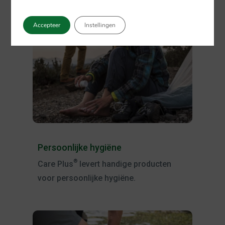
Accepteer
Instellingen
Persoonlijke hygiëne
®
Care Plus
levert handige producten
voor persoonlijke hygiëne.