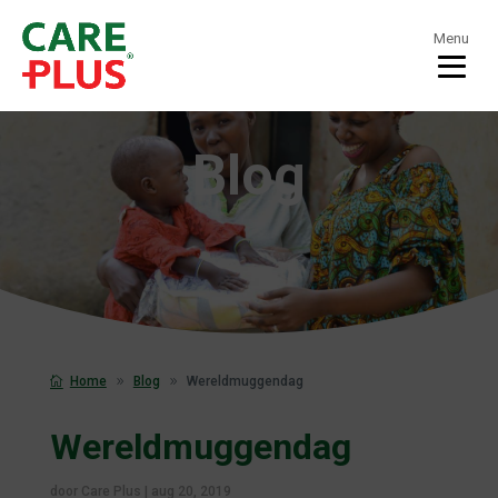
Menu
Blog
Home
Blog
Wereldmuggendag
Wereldmuggendag
door
Care Plus
|
aug 20, 2019