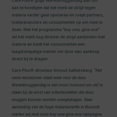
Care Plus® grijpt Wereldmuggendag aan om
aan te kondigen dat het merk de strijd tegen
malaria verder gaat opvoeren en roept partners,
toeleveranciers en consumenten op om mee te
doen. Met het programma “buy one, give one”
wil het merk nog directer de strijd aanbinden met
malaria en biedt het consumenten een
laagdrempelige manier om door een aankoop
direct bij te dragen.
Care Plus®-directeur Arnoud Aalbersberg:
“Het
verre reisseizoen staat weer voor de deur.
Wereldmuggendag is een mooi moment om stil te
staan bij de ernst van infectieziekten die door
muggen kunnen worden overgedragen. Naar
aanleiding van de hoge malariasterfte in Burundi
starten wij met onze buy-one-give-one campagne.