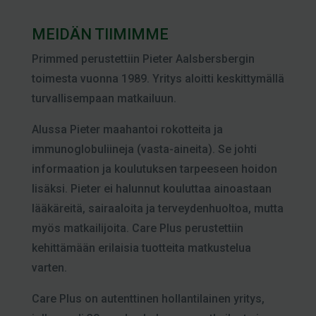
MEIDÄN TIIMIMME
Primmed perustettiin Pieter Aalsbersbergin
toimesta vuonna 1989. Yritys aloitti keskittymällä
turvallisempaan matkailuun.
Alussa Pieter maahantoi rokotteita ja
immunoglobuliineja (vasta-aineita). Se johti
informaation ja koulutuksen tarpeeseen hoidon
lisäksi. Pieter ei halunnut kouluttaa ainoastaan
lääkäreitä, sairaaloita ja terveydenhuoltoa, mutta
myös matkailijoita. Care Plus perustettiin
kehittämään erilaisia tuotteita matkustelua
varten.
Care Plus on autenttinen hollantilainen yritys,