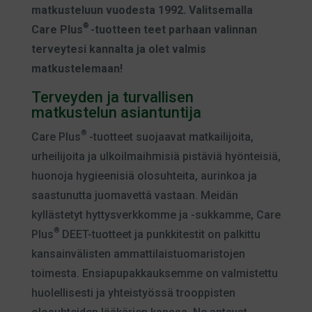
matkusteluun vuodesta 1992. Valitsemalla
®
Care Plus
-tuotteen teet parhaan valinnan
terveytesi kannalta ja olet valmis
matkustelemaan!
Terveyden ja turvallisen
matkustelun asiantuntija
®
Care Plus
-tuotteet suojaavat matkailijoita,
urheilijoita ja ulkoilmaihmisiä pistäviä hyönteisiä,
huonoja hygieenisiä olosuhteita, aurinkoa ja
saastunutta juomavettä vastaan. Meidän
kyllästetyt hyttysverkkomme ja -sukkamme, Care
®
Plus
DEET-tuotteet ja punkkitestit on palkittu
kansainvälisten ammattilaistuomaristojen
toimesta. Ensiapupakkauksemme on valmistettu
huolellisesti ja yhteistyössä trooppisten