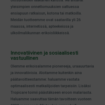
olosuhteiden lääkärien kanssa. Ne antavat
yleisimpien onnettomuuksien sattuessa
ensiapuun ratkaisun, kotona tai matkoilla.
Meidän tuotteemme ovat saatavilla yli 26
maassa, internetissä, apteekeissa ja
ulkoilmaliikunnan erikoisliikkeissä.
Innovatiivinen ja sosiaalisesti
vastuullinen
Olemme erikoisalamme pionereeja, uraauurtavia
ja innovatiivisia. Aloitamme kuitenkin aina
päätavoitteestamme: haluamme vastata
optimaalisesti matkailijoiden tarpeisiin. Lisäksi
Tropicare toimii päästäkseen eroon malariasta.
Haluamme saavuttaa tämän tavoitteen vuoteen