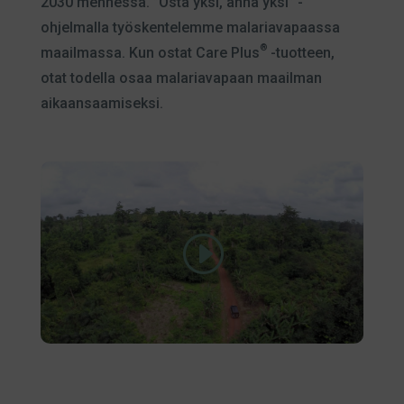
2030 mennessä. ”Osta yksi, anna yksi” -
ohjelmalla työskentelemme malariavapaassa
®
maailmassa. Kun ostat Care Plus
-tuotteen,
otat todella osaa malariavapaan maailman
aikaansaamiseksi.