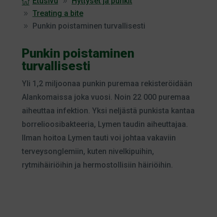
Etusivu
Hyttyset ja punkit
Treating a bite
Punkin poistaminen turvallisesti
Punkin poistaminen
turvallisesti
Yli 1,2 miljoonaa punkin puremaa rekisteröidään
Alankomaissa joka vuosi. Noin 22 000 puremaa
aiheuttaa infektion. Yksi neljästä punkista kantaa
borrelioosibakteeria, Lymen taudin aiheuttajaa.
Ilman hoitoa Lymen tauti voi johtaa vakaviin
terveysonglemiin, kuten nivelkipuihin,
rytmihäiriöihin ja hermostollisiin häiriöihin.