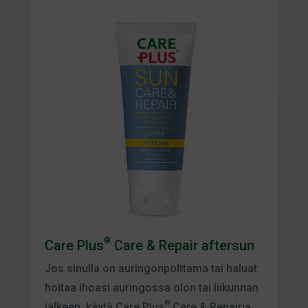
®
Care Plus
Care & Repair aftersun
Jos sinulla on auringonpolttama tai haluat
hoitaa ihoasi auringossa olon tai liikunnan
®
jälkeen, käytä Care Plus
Care & Repairia