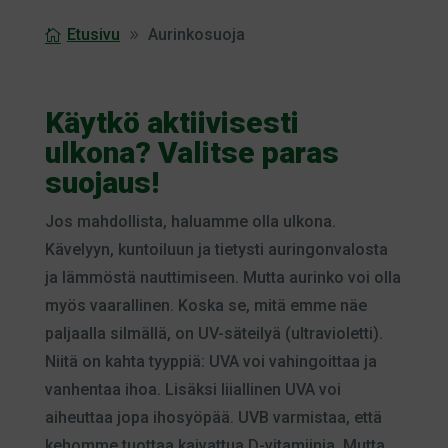
Etusivu
Aurinkosuoja
Käytkö aktiivisesti
ulkona? Valitse paras
suojaus!
Jos mahdollista, haluamme olla ulkona.
Kävelyyn, kuntoiluun ja tietysti auringonvalosta
ja lämmöstä nauttimiseen. Mutta aurinko voi olla
myös vaarallinen. Koska se, mitä emme näe
paljaalla silmällä, on UV-säteilyä (ultravioletti).
Niitä on kahta tyyppiä: UVA voi vahingoittaa ja
vanhentaa ihoa. Lisäksi liiallinen UVA voi
aiheuttaa jopa ihosyöpää. UVB varmistaa, että
kehomme tuottaa kaivattua D-vitamiinia. Mutta