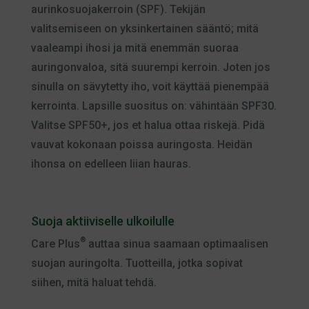
aurinkosuojakerroin (SPF). Tekijän
valitsemiseen on yksinkertainen sääntö; mitä
vaaleampi ihosi ja mitä enemmän suoraa
auringonvaloa, sitä suurempi kerroin. Joten jos
sinulla on sävytetty iho, voit käyttää pienempää
kerrointa. Lapsille suositus on: vähintään SPF30.
Valitse SPF50+, jos et halua ottaa riskejä. Pidä
vauvat kokonaan poissa auringosta. Heidän
ihonsa on edelleen liian hauras.
Suoja aktiiviselle ulkoilulle
®
Care Plus
auttaa sinua saamaan optimaalisen
suojan auringolta. Tuotteilla, jotka sopivat
siihen, mitä haluat tehdä.