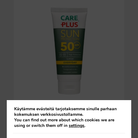
®
Care Plus
Sun Everyday
Käytämme evästeitä tarjotaksemme sinulle parhaan
Protection Lotion
kokemuksen verkkosivustollamme.
You can find out more about which cookies we are
®
Sinulle ja lapsillesi on Care Plus
Sun
using or switch them off in
settings
.
Protection -voide. Ihanteellinen