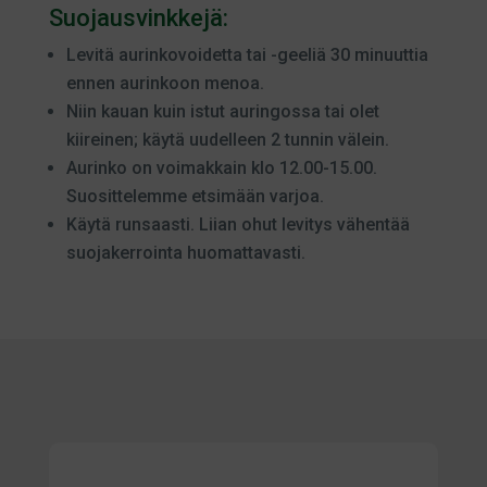
Suojausvinkkejä:
Levitä aurinkovoidetta tai -geeliä 30 minuuttia
ennen aurinkoon menoa.
Niin kauan kuin istut auringossa tai olet
kiireinen; käytä uudelleen 2 tunnin välein.
Aurinko on voimakkain klo 12.00-15.00.
Suosittelemme etsimään varjoa.
Käytä runsaasti. Liian ohut levitys vähentää
suojakerrointa huomattavasti.