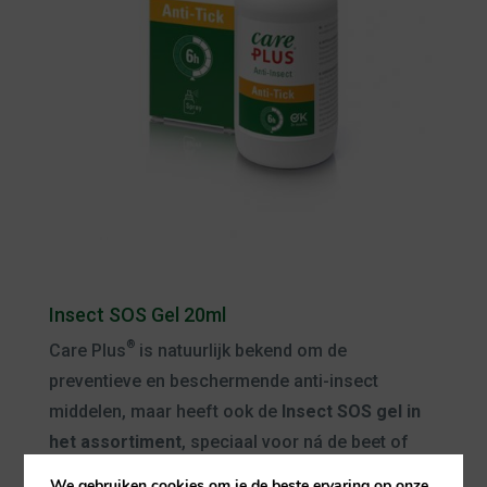
Insect SOS Gel 20ml
®
Care Plus
is natuurlijk bekend om de
preventieve en beschermende anti-insect
middelen, maar heeft ook de
Insect SOS gel in
het assortiment
, speciaal voor ná de beet of
steek. Deze gel is vernieuwd met natuurlijke
We gebruiken cookies om je de beste ervaring op onze