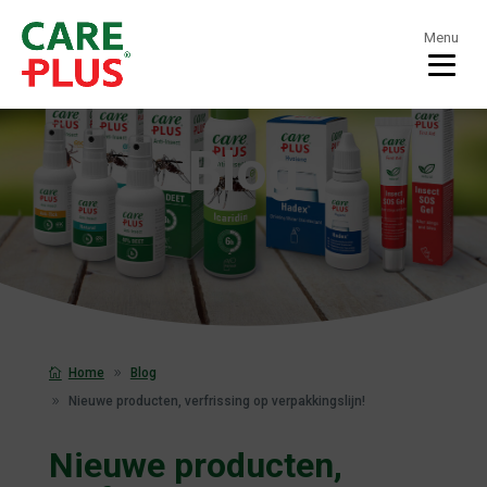
Menu
Blog
Home
Blog
Nieuwe producten, verfrissing op verpakkingslijn!
Nieuwe producten,