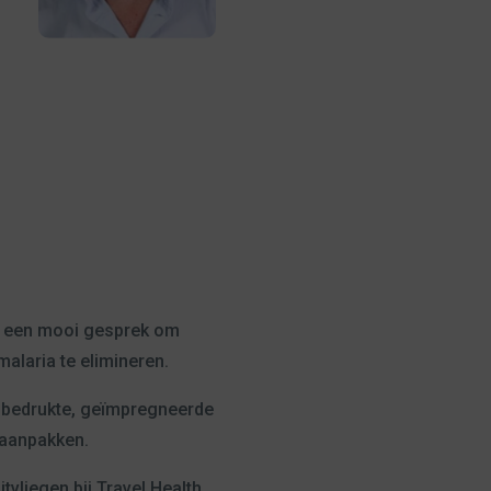
tot een mooi gesprek om
alaria te elimineren.
van bedrukte, geïmpregneerde
 aanpakken.
tvliegen bij Travel Health