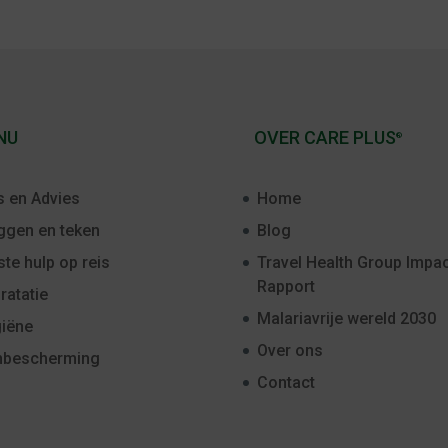
NU
OVER CARE PLUS
®
s en Advies
Home
gen en teken
Blog
ste hulp op reis
Travel Health Group Impac
Rapport
ratatie
Malariavrije wereld 2030
iëne
Over ons
nbescherming
Contact