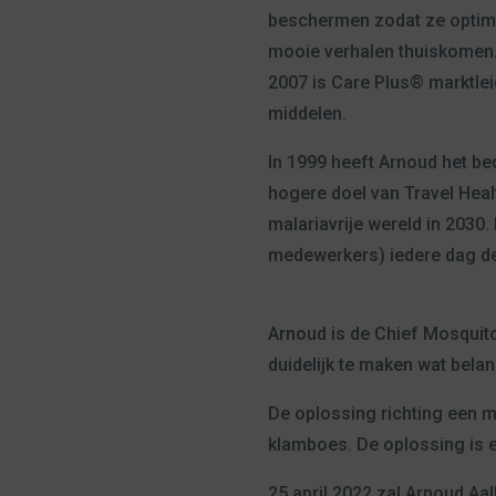
beschermen zodat ze optima
mooie verhalen thuiskomen. 
2007 is Care Plus® marktlei
middelen.
In 1999 heeft Arnoud het be
hogere doel van Travel Heal
malariavrije wereld in 2030
medewerkers) iedere dag de
Arnoud is de Chief Mosquito 
duidelijk te maken wat bela
De oplossing richting een ma
klamboes. De oplossing is e
25 april 2022 zal Arnoud Aal