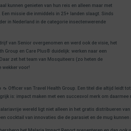
al kunnen genieten van hun reis en alleen maar met
Een missie die inmiddels in 25+ landen slaagt. Sinds
der in Nederland in de categorie insectenwerende
drijf van Senior overgenomen en werd ook de visie, het
th Group en Care Plus® duidelijk: werken naar een
. Daar zet het team van Mosquiteers (zo heten de
 wekker voor!
🦟 Officer van Travel Health Group. Een titel die altijd leidt 
ngrijk is: impact maken met een succesvol merk om daarmee m
lariavrije wereld ligt niet alleen in het gratis distribueren 
en cocktail van innovaties die de parasiet en de mug kunnen
bersberg het Malaria Impact Report presenteren en dan ook ui