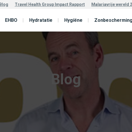
Blog
Travel Health Group Impact Rapport
Malariavrije wereld 
EHBO
Hydratatie
Hygiëne
Zonbeschermin
Blog