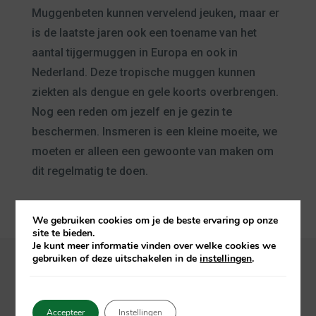
Muggenbeten kunnen vervelend jeuken, maar er
is de laatste jaren ook een toename van het
aantal tijgermuggen in Europa en ook in
Nederland. Deze tropische muggen kunnen
ziekten als dengue en gele koorts overbrengen.
Nog een reden om jezelf en je gezin te
beschermen. Insmeren is een kleine moeite, we
moeten er alleen een gewoonte van maken om
dit regelmatig te doen.
We gebruiken cookies om je de beste ervaring op onze
site te bieden.
Je kunt meer informatie vinden over welke cookies we
gebruiken of deze uitschakelen in de
instellingen
.
Accepteer
Instellingen