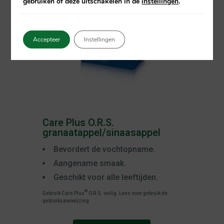
gebruiken of deze uitschakelen in de
instellingen
.
Accepteer
Instellingen
Care Plus O.R.S.
granaatappel/sinaasappel
Bevordert de vochtopname.
Aangename smaak.
Geschikt voor alle leeftijden.
®
Gebruik Care Plus
O.R.S. veilig. Lees voor gebruik de
gebruiksaanwijzing.