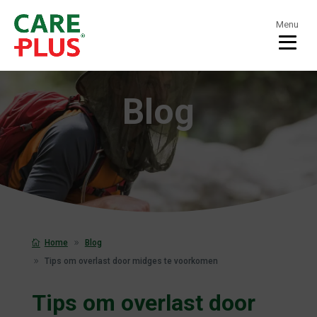
Menu
Blog
Home
Blog
Tips om overlast door midges te voorkomen
Tips om overlast door