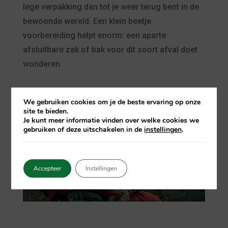
lege verpakking dan tot je weer terug bent in de
bewoonde wereld. Een klein beetje
voorbereiding helpt enorm: een aparte
afsluitbare zak of bak voor dit soort afval doet
wonderen.
We gebruiken cookies om je de beste ervaring op onze
site te bieden.
Je kunt meer informatie vinden over welke cookies we
gebruiken of deze uitschakelen in de
instellingen
.
Accepteer
Instellingen