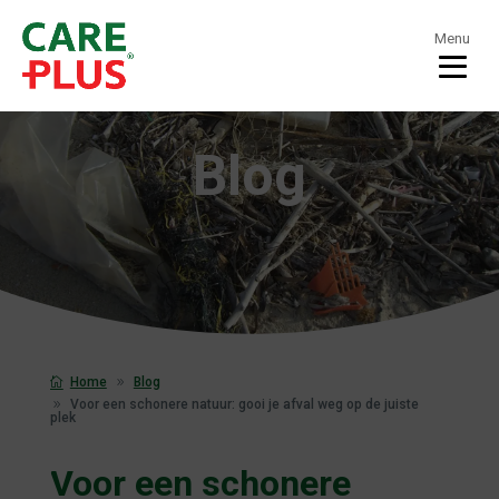
Menu
Blog
Home
Blog
Voor een schonere natuur: gooi je afval weg op de juiste
plek
Voor een schonere