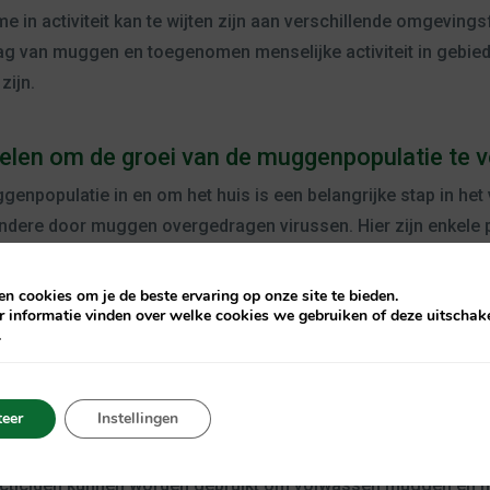
 in activiteit kan te wijten zijn aan verschillende omgeving
rag van muggen en toegenomen menselijke activiteit in gebie
ijn.
elen om de groei van de muggenpopulatie te 
enpopulatie in en om het huis is een belangrijke stap in he
ndere door muggen overgedragen virussen. Hier zijn enkele 
van de muggenpopulatie te verminderen:
r: Muggen broeden in stilstaand water, dus het is belangrijk 
n cookies om je de beste ervaring op onze site te bieden.
 te verwijderen. Denk hierbij aan het leeggooien van water u
r informatie vinden over welke cookies we gebruiken of deze uitschake
.
en schoon: Verstopte dakgoten en afvoeren kunnen water va
den. Het is belangrijk om ze schoon en vrij van verontreini
eer
Instellingen
unnen worden gebruikt om deuren en ramen af ​​te dekken om 
secticiden kunnen worden gebruikt om volwassen muggen en h