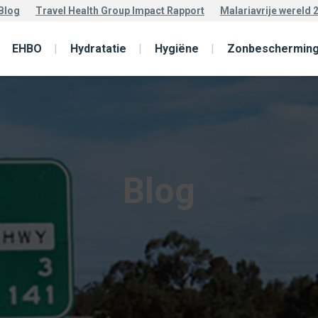
Blog
Travel Health Group Impact Rapport
Malariavrije wereld 
EHBO
Hydratatie
Hygiëne
Zonbeschermin
Blog