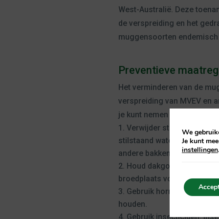
West-Australië. Deze toename
de verspreiding en het ged
muggensoorten endemisch z
Preventieve maatreg
Het verminderen van de mugg
verspreiding van MVEV en a
je kunt nemen om de groei 
Verwijder stilstaand wate
We gebruike
stilstaand water uit uw huis
Je kunt mee
instellingen
andere bakken met water.
Houd dakgoten en afvoer
broedplaats voor muggen wor
Accept
Gebruik horren: horren k
houden.
Gebruik insecticiden: In