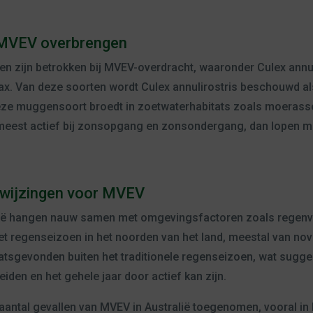
MVEV overbrengen
n zijn betrokken bij MVEV-overdracht, waaronder Culex annul
x. Van deze soorten wordt Culex annulirostris beschouwd als
 Deze muggensoort broedt in zoetwaterhabitats zoals moerass
meest actief bij zonsopgang en zonsondergang, dan lopen me
nwijzingen voor MVEV
lië hangen nauw samen met omgevingsfactoren zoals regenval
 het regenseizoen in het noorden van het land, meestal van no
atsgevonden buiten het traditionele regenseizoen, wat suggere
iden en het gehele jaar door actief kan zijn.
 aantal gevallen van MVEV in Australië toegenomen, vooral in 