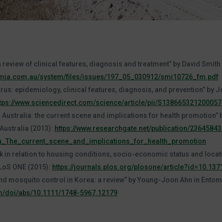
 review of clinical features, diagnosis and treatment” by David Smith 
.mja.com.au/system/files/issues/197_05_030912/smi10726_fm.pdf
irus: epidemiology, clinical features, diagnosis, and prevention” by J
tps://www.sciencedirect.com/science/article/pii/S138665321200057
ustralia: the current scene and implications for health promotion” by 
Australia (2013):
https://www.researchgate.net/publication/2364584
a_The_current_scene_and_implications_for_health_promotion
in relation to housing conditions, socio-economic status and locatio
 PLoS ONE (2015):
https://journals.plos.org/plosone/article?id=10.13
d mosquito control in Korea: a review” by Young-Joon Ahn in Entom
com/doi/abs/10.1111/1748-5967.12179