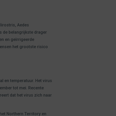
irostris, Aedes
 de belangrijkste drager
en en geïrrigeerde
nsen het grootste risico
 en temperatuur. Het virus
vember tot mei. Recente
ert dat het virus zich naar
het Northern Territory en