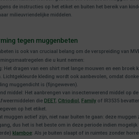
ens de instructies op het etiket en buiten het bereik van ki
naar milieuvriendelijke middelen.
erming tegen muggenbeten
ten is ook van cruciaal belang om de verspreiding van MVE
rmingsmaatregelen die u kunt nemen:
: Het dragen van een shirt met lange mouwen en een broek ka
 Lichtgekleurde kleding wordt ook aanbevolen, omdat donk
ding muggendicht is (fijngeweven).
nd middel: Het aanbrengen van insectenwerend middel op de
fweermiddelen die
DEET
,
Citriodiol
,
Family
of IR3535 bevatten
geven op het etiket.
at muggen actief zijn, niet naar buiten te gaan: deze muggen 
, dus het is het beste om in deze periode indien mogelijk n
erde)
klamboe
: Als je buiten slaapt of in ruimtes zonder horr