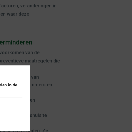
sfactoren, veranderingen in
den waar deze
verminderen
t voorkomen van de
preventieve maatregelen die
om alle bronnen van
it bloempotten, emmers en
len in de
sthouden en een
ging te houden.
muggen buitenshuis te
un larven te doden. Ze