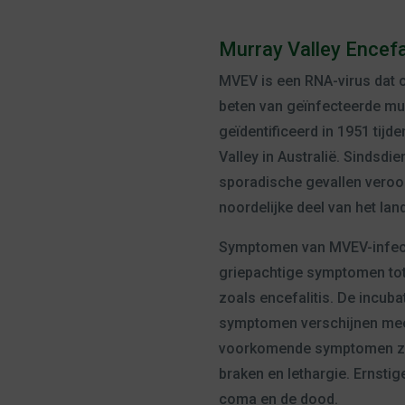
Murray Valley Encefal
MVEV is een RNA-virus dat
beten van geïnfecteerde mug
geïdentificeerd in 1951 tijd
Valley in Australië. Sindsdi
sporadische gevallen veroorz
noordelijke deel van het lan
Symptomen van MVEV-infect
griepachtige symptomen tot
zoals encefalitis. De incubat
symptomen verschijnen mees
voorkomende symptomen zijn
braken en lethargie. Ernstig
coma en de dood.