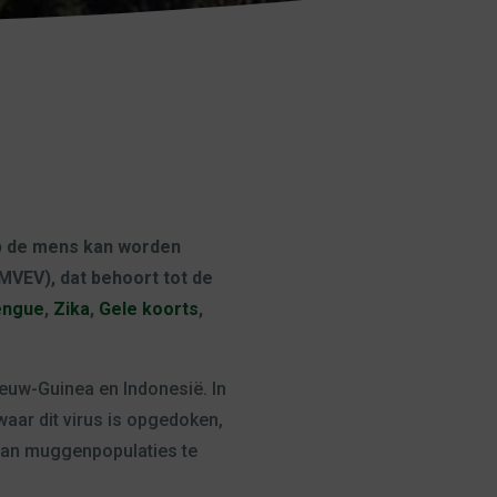
op de mens kan worden
MVEV), dat behoort tot de
engue
,
Zika
,
Gele koorts
,
euw-Guinea en Indonesië. In
aar dit virus is opgedoken,
van muggenpopulaties te