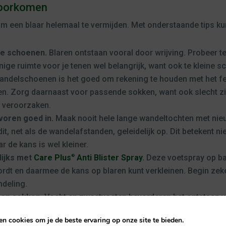
 voorkomen
 om een blaar helemaal te vermijden. Met onderstaande tips ku
e schoenen.
Blaren ontstaan vooral door wrijving. Probeer 
 enige ruimte voor je tenen wel belangrijk, want ook te kleine
andelschoenen is het goed om rekening te houden met het fei
len. Zorg daarnaast voor passende sokken, want ook slecht z
 veroorzaken.
voren goed in.
Maak nooit hele lange wandeltochten met nie
t, net als de wandelafstanden, geleidelijk op. Dit betekent ni
r de kans is wel kleiner.
lijks met
Care Plus
Anti Blister Spray
.
Deze voetspray op ba
®
ordt en daarmee de kans op blaren kunt verkleinen. Begin ze
deling.
 en sokken.
Vocht en zweetvoeten bevorderen het ontstaan v
reventief af met blarenpleisters of tape.
Als je tenen const
n cookies om je de beste ervaring op onze site te bieden.
teenspreiders.