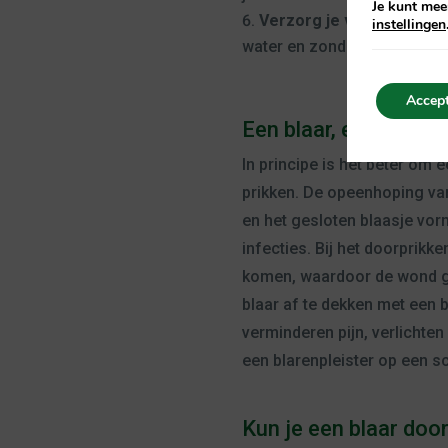
Je kunt mee
Verzorg je voeten goed.
instellingen
water en zonder zeep.
Accept
Een blaar, en nu?
In principe is het beter om e
prikken. De opeenhoping va
en het gesloten blaasje vo
infecties. Bij het doorprikke
komen, waardoor de wond ga
blaar af te dekken met een b
verminderen pijn, verlichten
een blarenpleister op een sc
Kun je een blaar doo