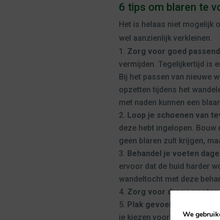
6 tips om blaren te
Het is helaas niet mogelijk
wel aanzienlijk verkleinen.
Zorg voor goed passend
vermijden. Tegelijkertijd is
Bij het passen van nieuwe w
opzetten tijdens het wande
met naden kunnen een blaar
Loop je schoenen van te
deze hebt ingelopen. Bouw di
geen blaren zult krijgen, maa
Behandel je voeten dage
ervoor dat de huid harder w
wandeltocht met deze behan
Zorg voor droge voeten
Plak gevoelige plekken p
We gebruike
je kiezen voor zogenaamde 