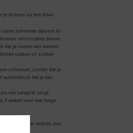
n je de kans op een blaar
te ruime schoenen daarom te
 schoenen veroorzaken blaren.
t dat je voeten iets kunnen
ittende sokken of sokken
uwe schoenen, zonder dat je
et automatisch dat je dan
sis van kampfer zorgt
ker 3 weken voor een lange
an blaren.
ant tegen elkaar wrijven, kun