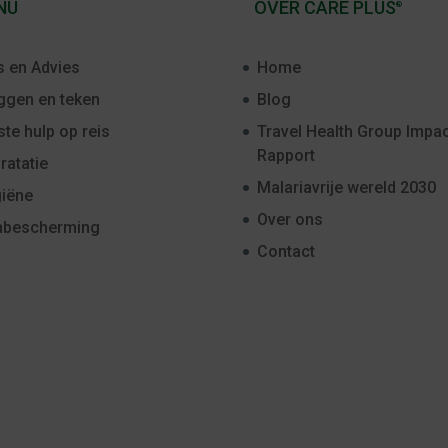
NU
OVER CARE PLUS
®
s en Advies
Home
gen en teken
Blog
ste hulp op reis
Travel Health Group Impac
Rapport
ratatie
Malariavrije wereld 2030
iëne
Over ons
nbescherming
Contact