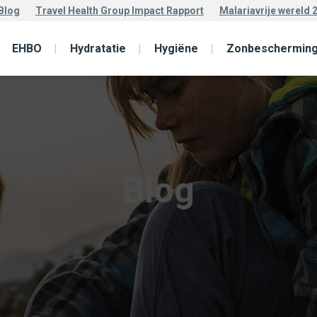
Blog
Travel Health Group Impact Rapport
Malariavrije wereld 
EHBO
Hydratatie
Hygiëne
Zonbeschermin
Blog