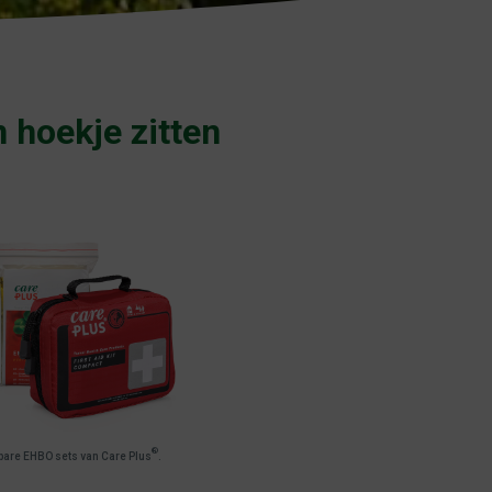
n hoekje zitten
®
bare EHBO sets van Care Plus
.