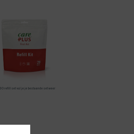
O refill set vul je je bestaande set weer