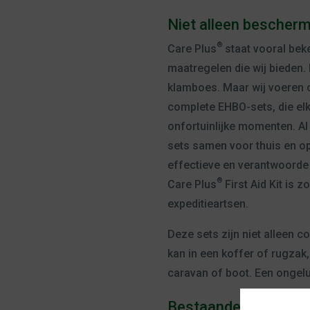
Niet alleen bescherm
®
Care Plus
staat vooral be
maatregelen die wij bieden. 
klamboes. Maar wij voeren oo
complete EHBO-sets, die elk
onfortuinlijke momenten. Al
sets samen voor thuis en op
effectieve en verantwoorde
®
Care Plus
First Aid Kit is
expeditieartsen.
Deze sets zijn niet alleen c
kan in een koffer of rugzak,
caravan of boot. Een ongeluk
Bestaande set aanvu