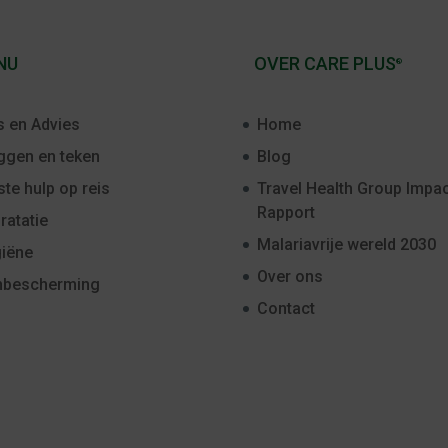
NU
OVER CARE PLUS
®
s en Advies
Home
gen en teken
Blog
ste hulp op reis
Travel Health Group Impac
Rapport
ratatie
Malariavrije wereld 2030
iëne
Over ons
nbescherming
Contact