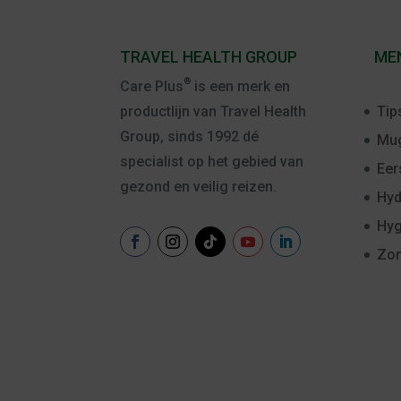
TRAVEL HEALTH GROUP
ME
®
Care Plus
is een merk en
Tip
productlijn van Travel Health
Group, sinds 1992 dé
Mug
specialist op het gebied van
Eer
gezond en veilig reizen.
Hyd
Hyg
Zo