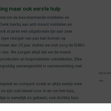
ing maar ook eerste hulp
kend om de beschermende middelen en
Denk hierbij aan anti-insect middelen en
k al jaren een uitgebreide lijn aan zeer
 type reiziger van pas kan komen op
 meer dan 25 jaar stellen we met zorg de EHBO-
 reis. We zorgen altijd dat we de meest
 producten en hulpmiddelen ontwikkelen. Elke
 zorgvuldig samengesteld in samenwerking met
Met de EHB
aan.
ompleet en compact zodat er altijd eentje mee
 ze zijn ook ideaal voor in en om het huis,
je is namelijk zo gebeurt, ook dichtbij huis.
llen