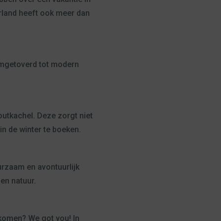
rland heeft ook meer dan
 omgetoverd tot modern
outkachel. Deze zorgt niet
in de winter te boeken.
urzaam en avontuurlijk
en natuur.
 komen? We got you! In