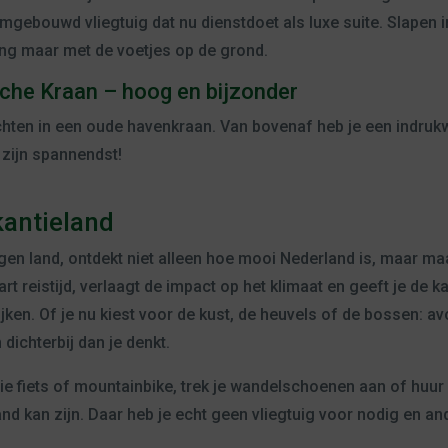
ebouwd vliegtuig dat nu dienstdoet als luxe suite. Slapen in
ing maar met de voetjes op de grond.
che Kraan – hoog en bijzonder
hten in een oude havenkraan. Van bovenaf heb je een indrukw
 zijn spannendst!
kantieland
eigen land, ontdekt niet alleen hoe mooi Nederland is, maar m
t reistijd, verlaagt de impact op het klimaat en geeft je de
jken. Of je nu kiest voor de kust, de heuvels of de bossen: a
dichterbij dan je denkt.
ie fiets of mountainbike, trek je wandelschoenen aan of huur
 kan zijn. Daar heb je echt geen vliegtuig voor nodig en and