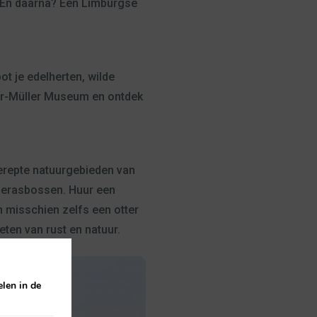
. En daarna? Een Limburgse
t je edelherten, wilde
ler-Müller Museum en ontdek
gerepte natuurgebieden van
moerasbossen. Huur een
n misschien zelfs een otter
eten van rust en natuur.
len in de