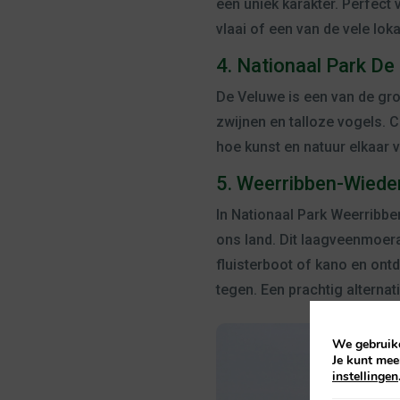
een uniek karakter. Perfect
vlaai of een van de vele lokal
4. Nationaal Park De
De Veluwe is een van de gro
zwijnen en talloze vogels.
hoe kunst en natuur elkaar 
5. Weerribben-Wiede
In Nationaal Park Weerribbe
ons land. Dit laagveenmoer
fluisterboot of kano en ont
tegen. Een prachtig alternat
We gebruike
Je kunt mee
instellingen