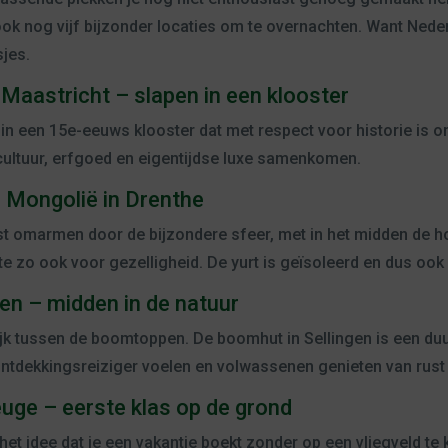
ok nog vijf bijzonder locaties om te overnachten. Want Nede
jes.
 Maastricht – slapen in een klooster
je in een 15e-eeuws klooster dat met respect voor historie is
cultuur, erfgoed en eigentijdse luxe samenkomen.
– Mongolië in Drenthe
mst omarmen door de bijzondere sfeer, met in het midden de h
e zo ook voor gezelligheid. De yurt is geïsoleerd en dus ook 
gen – midden in de natuur
rlijk tussen de boomtoppen. De boomhut in Sellingen is een du
 ontdekkingsreiziger voelen en volwassenen genieten van rust 
Teuge – eerste klas op de grond
het idee dat je een vakantie boekt zonder op een vliegveld te