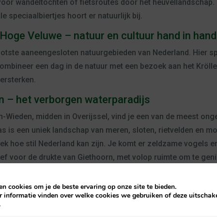
 voor wandeltochten of fietsroutes door het heuvellandschap
e speciaalbiertjes hoort er natuurlijk bij.
 Hoge Veluwe – natuur en cultuur hand in hand
otste aaneengesloten natuurgebieden van Nederland. Hier spo
 Combineer een dag in de natuur met een bezoek aan het Kröl
versterken.
n – het verborgen waterparadijs
n-Wieden, midden in Overijssel, vind je een van de meest on
as is een uniek landschap van meren, sloten, rietvelden en 
dek hoe stil Nederland kan zijn. Je komt er zeldzame vogels e
ief voor de drukte van Giethoorn, met volop ruimte om te geni
n cookies om je de beste ervaring op onze site te bieden.
r informatie vinden over welke cookies we gebruiken of deze uitschake
.