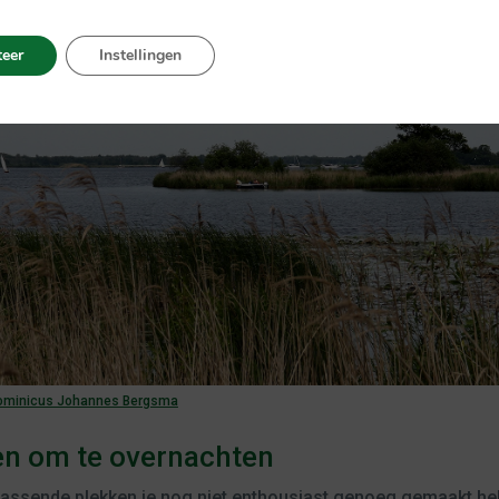
eer
Instellingen
ominicus Johannes Bergsma
en om te overnachten
ssende plekken je nog niet enthousiast genoeg gemaakt heb