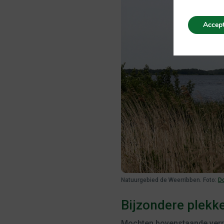
Accept
Natuurgebied de Weerribben. Foto:
D
Bijzondere plekk
Mochten bovenstaande verra