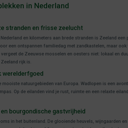
plekken in Nederland
ze stranden en frisse zeelucht
Nederland en kilometers aan brede stranden is Zeeland een p
 voor een ontspannen familiedag met zandkastelen, maar ook 
n vergeet de Zeeuwse mosselen en oesters niet: lokaal en du
Zeeland rijk is.
k werelderfgoed
 mooiste natuurgebieden van Europa. Wadlopen is een avontuu
ompas. Op de eilanden vind je rust, ruimte en een relaxte eilan
 en bourgondische gastvrijheid
soms in het buitenland. De glooiende heuvels, wijngaarden en