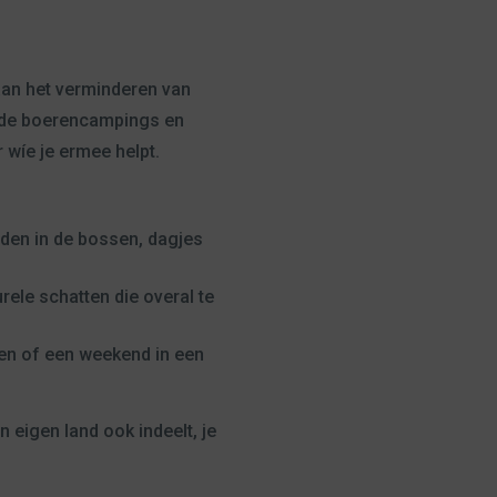
 aan het verminderen van
t de boerencampings en
 wíe je ermee helpt.
aden in de bossen, dagjes
rele schatten die overal te
en of een weekend in een
in eigen land ook indeelt, je