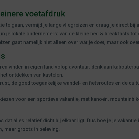
leinere voetafdruk
e te gaan, vermijd je lange vliegreizen en draag je direct bij
un je lokale ondernemers: van de kleine bed & breakfasts to
zen gaat namelijk niet alleen over wát je doet, maar ook over
ls
en vinden in eigen land volop avontuur: denk aan kabouterp
 het ontdekken van kastelen.
ust, de goed toegankelijke wandel- en fietsroutes en de cultu
iezen voor een sportieve vakantie, met kanoën, mountainbik
dat alles relatief dicht bij elkaar ligt. Dus hoe je je vakantie 
in, maar groots in beleving.