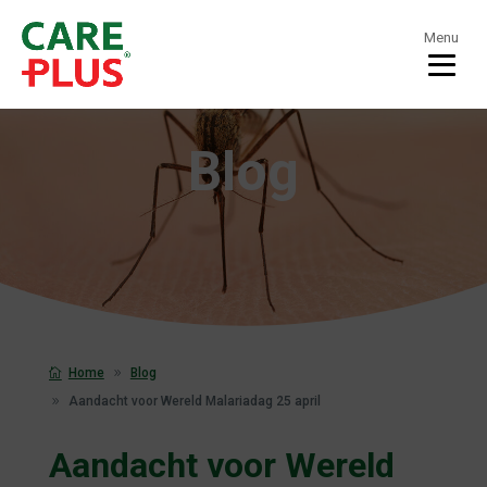
Menu
Blog
Home
Blog
Aandacht voor Wereld Malariadag 25 april
Aandacht voor Wereld